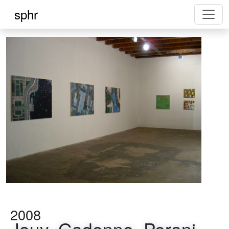
sphr
2008