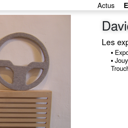
Actus
E
Davi
Les ex
▪ Expo
▪ Jouy
Trouc