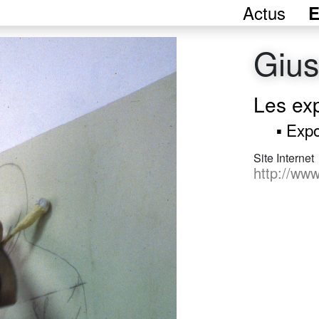
Actus
E
Gius
Les ex
▪ Expo
Site Internet
http://www