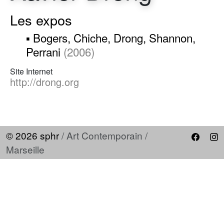
Les expos
▪ Bogers, Chiche, Drong, Shannon,
Perrani
(2006)
Site Internet
http://drong.org
© 2026 sphr
/ Art Contemporain /
Marseille