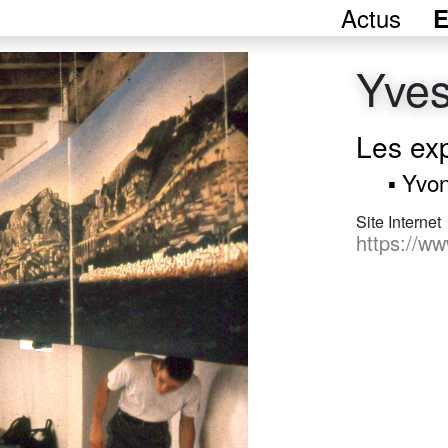
Actus
E
Yves
Les ex
▪ Yvon
Site Internet
https://w