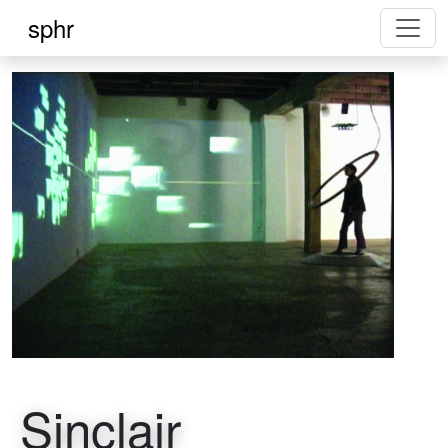
sphr
Sinclair