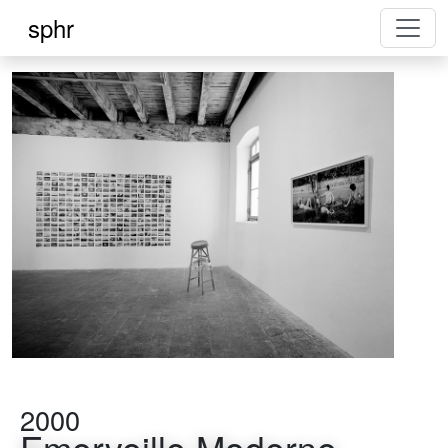
sphr
2000